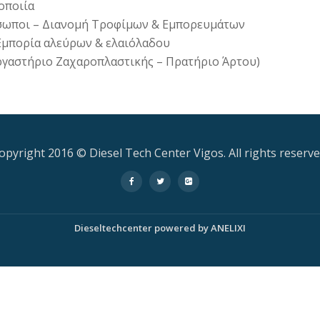
οποιία
πρόσωποι – Διανομή Τροφίμων & Εμπορευμάτων
Εμπορία αλεύρων & ελαιόλαδου
Εργαστήριο Ζαχαροπλαστικής – Πρατήριο Άρτου)
opyright 2016 © Diesel Tech Center Vigos. All rights reserve
-
-
-
Dieseltechcenter
powered by
ANELIXI