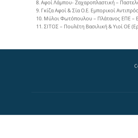
8. Αφοί Λάμπου- Ζαχαροπλαστική – Παστελ
9. Γκίζα Αφοί & Σία Ο.Ε. Εμπορικοί Αντι
10. Μύλοι Φωτόπουλου – Πλάτανος ΕΠΕ – 
11. ΣΙΤΟΣ – Πουλέτη Βασιλική & Υιοί ΟΕ (
C
S
e
c
o
n